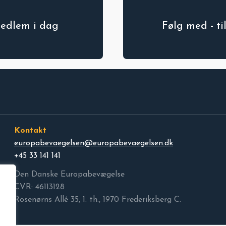
medlem i dag
Følg med - t
Kontakt
europabevaegelsen@europabevaegelsen.dk
+45 33 141 141
Den Danske Europabevægelse
CVR: 46113128
Rosenørns Allé 35, 1. th., 1970 Frederiksberg C.