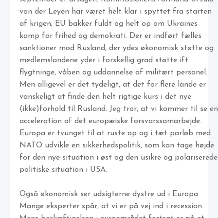
von der Leyen har været helt klar i spyttet fra starten
af krigen; EU bakker fuldt og helt op om Ukraines
kamp for frihed og demokrati. Der er indført fælles
sanktioner mod Rusland, der ydes økonomisk støtte og
medlemslandene yder i forskellig grad støtte ift.
flygtninge, våben og uddannelse af militært personel.
Men alligevel er det tydeligt, at det for flere lande er
vanskeligt at finde den helt rigtige kurs i det nye
(ikke)forhold til Rusland. Jeg tror, at vi kommer til se en
acceleration af det europæiske forsvarssamarbejde.
Europa er tvunget til at ruste op og i tæt parløb med
NATO udvikle en sikkerhedspolitik, som kan tage højde
for den nye situation i øst og den usikre og polariserede
politiske situation i USA.
Også økonomisk ser udsigterne dystre ud i Europa.
Mange eksperter spår, at vi er på vej ind i recession.