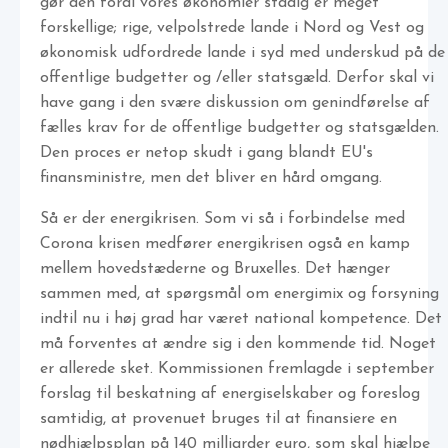
gør den fordi vores økonomier stadig er meget
forskellige; rige, velpolstrede lande i Nord og Vest og
økonomisk udfordrede lande i syd med underskud på de
offentlige budgetter og /eller statsgæld. Derfor skal vi
have gang i den svære diskussion om genindførelse af
fælles krav for de offentlige budgetter og statsgælden.
Den proces er netop skudt i gang blandt EU's
finansministre, men det bliver en hård omgang.
Så er der energikrisen. Som vi så i forbindelse med
Corona krisen medfører energikrisen også en kamp
mellem hovedstæderne og Bruxelles. Det hænger
sammen med, at spørgsmål om energimix og forsyning
indtil nu i høj grad har været national kompetence. Det
må forventes at ændre sig i den kommende tid. Noget
er allerede sket. Kommissionen fremlagde i september
forslag til beskatning af energiselskaber og foreslog
samtidig, at provenuet bruges til at finansiere en
nødhjælpsplan på 140 milliarder euro, som skal hjælpe