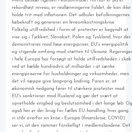
Mens beskæftigelsen i euroområdet fortsat er på et
rekordhøjt niveau, er reallønningerne faldet, de kan ikke
holde trit med inflationen. Det udhuler befolkningernes
købekraft og genererer en leveomkostningskrise.
Folkelig utilfredshed i form af protester er begyndt at
vise sig i Tjekkiet, Slovakiet, Polen og Tyskland, hvor der
demonstreres mod høje energipriser, EU's energipolitik
og stigende omfang mod støtten til Ukraine. Regeringe
i hele Europa har forsøgt at holde utilfredsheden i skak
ved at hælde hundredvis af milliarder i at sænke
energipriserne for husholdninger og virksomheder, men
det vil næppe give langvarig lindring. Faren er, at
økonomisk nedgang fører til stærkere protester mod
EU's sanktioner mod Rusland og gør det svært at
opretholde enighed og beslutsomhed i det lange løb. O
også her er der brug for fælles EU-handling; hver gang
vi står overfor en krise i Europa (finanskrise, COVID)
ser vi, at den rammer forskelligt i medlemslandene. Det