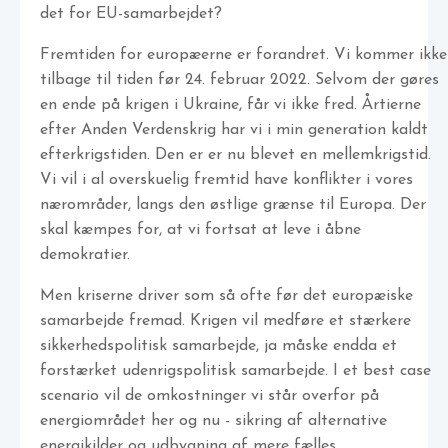
det for EU-samarbejdet?
Fremtiden for europæerne er forandret. Vi kommer ikke
tilbage til tiden før 24. februar 2022. Selvom der gøres
en ende på krigen i Ukraine, får vi ikke fred. Årtierne
efter Anden Verdenskrig har vi i min generation kaldt
efterkrigstiden. Den er er nu blevet en mellemkrigstid.
Vi vil i al overskuelig fremtid have konflikter i vores
nærområder, langs den østlige grænse til Europa. Der
skal kæmpes for, at vi fortsat at leve i åbne
demokratier.
Men kriserne driver som så ofte før det europæiske
samarbejde fremad. Krigen vil medføre et stærkere
sikkerhedspolitisk samarbejde, ja måske endda et
forstærket udenrigspolitisk samarbejde. I et best case
scenario vil de omkostninger vi står overfor på
energiområdet her og nu - sikring af alternative
energikilder og udbygning af mere fælles