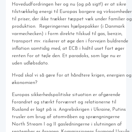
Hovedudfordringen her og nu (og på sigt!) er at sikre
tilstrækkelig energi til Europas borgere og virksomheder
til priser, der ikke trækker tæppet væk under familier og
produktion. Regeringernes hjælpepakker (i Danmark
varmechecken) i form direkte tilskud til gas, benzin,
transport mv. risikerer at øge den i forvejen buldrende
inflation samtidig med, at ECB i hidtil uset fart øger
renten for at tøjle den. Et paradoks, som lige nu er
uden udløbsdato.
Hvad skal vi så gøre for at håndtere krigen, energien og
økonomien?
Europas sikkerhedspolitiske situation er afgørende
forandret og stærkt forværret og relationerne til
Rusland er lagt på is. Angrebskrigen i Ukraine, Putins
trusler om brug af atomvåben og sprængningerne
North Stream I og II gasledningerne i slutningen af
september er årsagen. Kommissionens formand Ursula