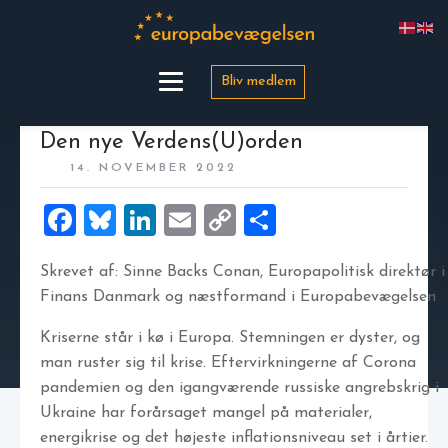
Bliv medlem
Den nye Verdens(U)orden
14. NOVEMBER 2022
Facebook
Bluesky
LinkedIn
Email
Copy
Share
Link
Skrevet af: Sinne Backs Conan, Europapolitisk direktør i
Finans Danmark og næstformand i Europabevægelsen
Kriserne står i kø i Europa. Stemningen er dyster, og
man ruster sig til krise. Eftervirkningerne af Corona
pandemien og den igangværende russiske angrebskrig i
Ukraine har forårsaget mangel på materialer,
energikrise og det højeste inflationsniveau set i årtier.