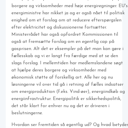
borgere og virksomheder med høje energiregninger. EU's
energiministre har nikket ja og er også nået til politisk
enighed om et forslag om at reducere efterspørgslen
efter elektricitet og diskussionerne fortsætter.
Ministerrådet har også opfordret Kommissionen til
også at fremsætte forslag om en egentlig cap på
gasprisen. Alt det er eksempler på det man kan gøre i
fællesskab og vi er langt fra færdige med at se den
slags forslag. I mellemtiden har medlemslandene søgt
at hjælpe deres borgere og virksomheder med
økonomisk støtte af forskellig art. Alle her og nu
løsningerne vil over tid gå i retning af fælles indsatser
om energiproduktion (f.eks. Vind-øer), energiindkøb og
energiinfrastruktur. Energipolitik er sikkerhedspolitik,
det står klart for enhver nu og det er driveren i
beslutningerne.
Hvordan ser fremtiden så egentlig ud? Og hvad betyde