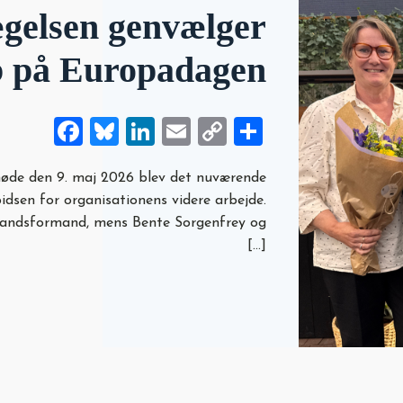
gelsen genvælger
 på Europadagen
Facebook
Bluesky
LinkedIn
Email
Copy
Share
Link
øde den 9. maj 2026 blev det nuværende
idsen for organisationens videre arbejde.
 landsformand, mens Bente Sorgenfrey og
[…]