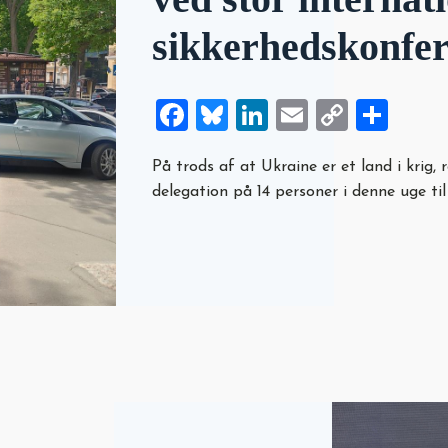
sikkerhedskonfer
Facebook
Bluesky
LinkedIn
Email
Copy
Sha
Link
På trods af at Ukraine er et land i krig
delegation på 14 personer i denne uge til