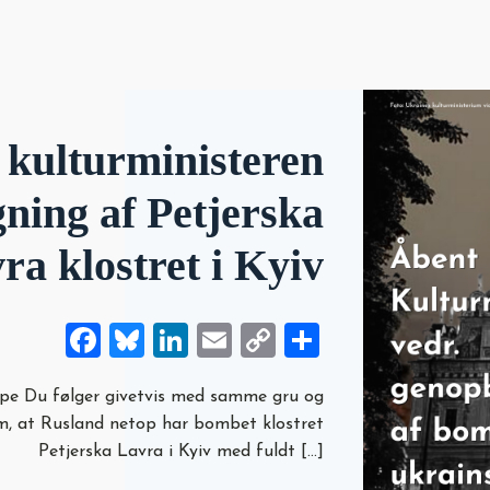
l kulturministeren
ning af Petjerska
ra klostret i Kyiv
Facebook
Bluesky
LinkedIn
Email
Copy
Share
Link
pe Du følger givetvis med samme gru og
m, at Rusland netop har bombet klostret
Petjerska Lavra i Kyiv med fuldt […]