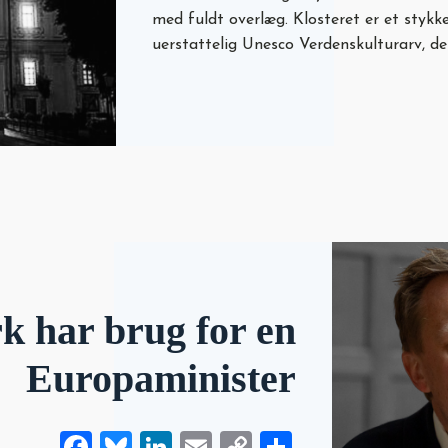
med fuldt overlæg. Klosteret er et styk
uerstattelig Unesco Verdenskulturarv, d
 har brug for en
Europaminister
Facebook
Bluesky
LinkedIn
Email
Copy
Share