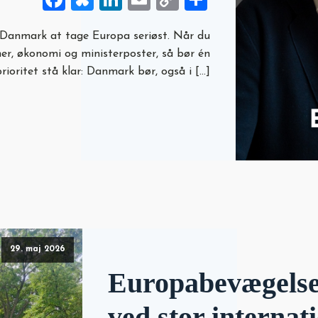
Link
 Danmark at tage Europa seriøst. Når du
mer, økonomi og ministerposter, så bør én
prioritet stå klar: Danmark bør, også i […]
29. maj 2026
Europabevægelsen
ved stor internat