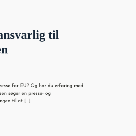
svarlig til
en
re
eresse for EU? Og har du erfaring med
en søger en presse- og
gen til at […]