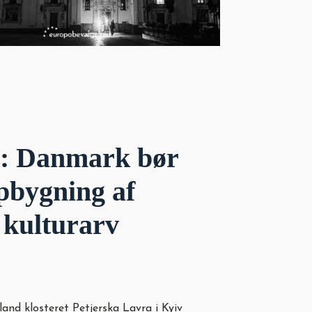
e: Danmark bør
pbygning af
 kulturarv
re
and klosteret Petjerska Lavra i Kyiv