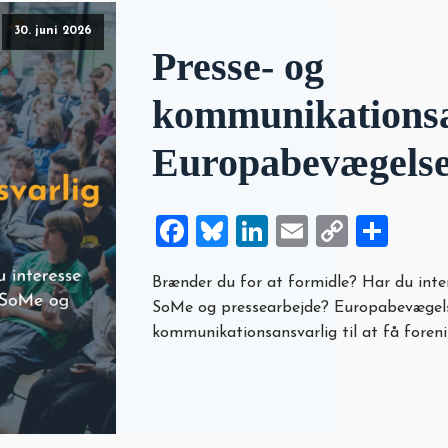
30. juni 2026
Presse- og
kommunikationsan
Europabevægels
Facebook
Bluesky
LinkedIn
Email
Copy
Sha
Link
Brænder du for at formidle? Har du int
SoMe og pressearbejde? Europabevægels
kommunikationsansvarlig til at få forenin