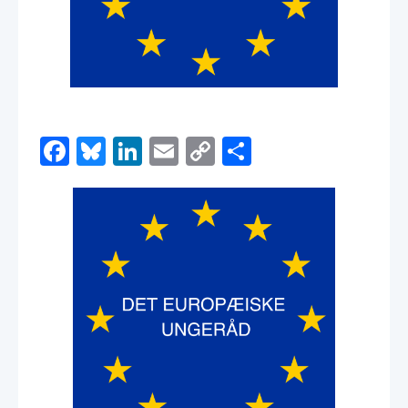
Facebook
Bluesky
LinkedIn
Email
Copy
Share
Link