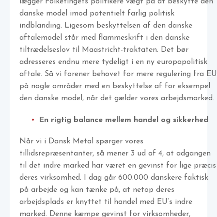
lægger Folketingets politikere vægt på at beskytte den
danske model imod potentielt farlig politisk
indblanding. Ligesom beskyttelsen af den danske
aftalemodel står med flammeskrift i den danske
tiltrædelseslov til Maastricht-traktaten. Det bør
adresseres endnu mere tydeligt i en ny europapolitisk
aftale. Så vi forener behovet for mere regulering fra EU
på nogle områder med en beskyttelse af for eksempel
den danske model, når det gælder vores arbejdsmarked.
En rigtig balance mellem handel og sikkerhed
Når vi i Dansk Metal spørger vores
tillidsrepræsentanter, så mener 3 ud af 4, at adgangen
til det indre marked har været en gevinst for lige præcis
deres virksomhed. I dag går 600.000 danskere faktisk
på arbejde og kan tænke på, at netop deres
arbejdsplads er knyttet til handel med EU’s indre
marked. Denne kæmpe gevinst for virksomheder,