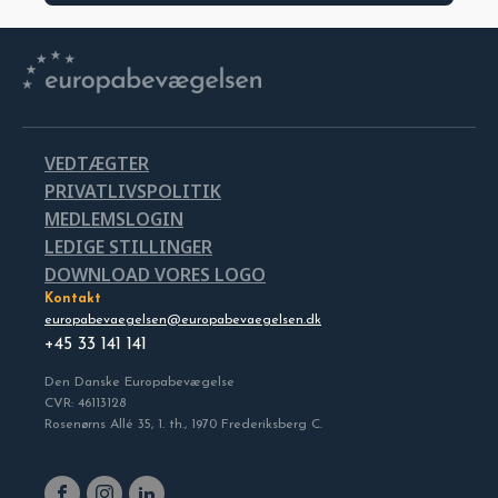
VEDTÆGTER
PRIVATLIVSPOLITIK
MEDLEMSLOGIN
LEDIGE STILLINGER
DOWNLOAD VORES LOGO
Kontakt
europabevaegelsen@europabevaegelsen.dk
+45 33 141 141
Den Danske Europabevægelse
CVR: 46113128
Rosenørns Allé 35, 1. th., 1970 Frederiksberg C.