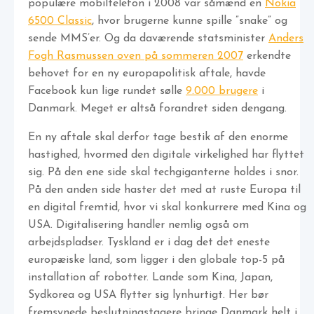
populære mobiltelefon i 2008 var såmænd en
Nokia
6500 Classic
, hvor brugerne kunne spille ”snake” og
sende MMS’er. Og da daværende statsminister
Anders
Fogh Rasmussen oven på sommeren 2007
erkendte
behovet for en ny europapolitisk aftale, havde
Facebook kun lige rundet sølle
9.000 brugere
i
Danmark. Meget er altså forandret siden dengang.
En ny aftale skal derfor tage bestik af den enorme
hastighed, hvormed den digitale virkelighed har flyttet
sig. På den ene side skal techgiganterne holdes i snor.
På den anden side haster det med at ruste Europa til
en digital fremtid, hvor vi skal konkurrere med Kina og
USA. Digitalisering handler nemlig også om
arbejdspladser. Tyskland er i dag det det eneste
europæiske land, som ligger i den globale top-5 på
installation af robotter. Lande som Kina, Japan,
Sydkorea og USA flytter sig lynhurtigt. Her bør
fremsynede beslutningstagere bringe Danmark helt i