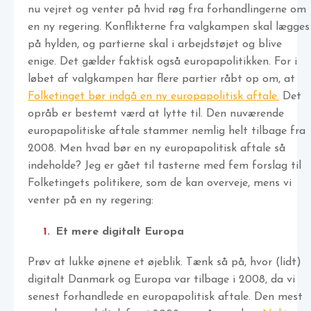
nu vejret og venter på hvid røg fra forhandlingerne om
en ny regering. Konflikterne fra valgkampen skal lægges
på hylden, og partierne skal i arbejdstøjet og blive
enige. Det gælder faktisk også europapolitikken. For i
løbet af valgkampen har flere partier råbt op om, at
Folketinget bør indgå en ny europapolitisk aftale.
Det
opråb er bestemt værd at lytte til. Den nuværende
europapolitiske aftale stammer nemlig helt tilbage fra
2008. Men hvad bør en ny europapolitisk aftale så
indeholde? Jeg er gået til tasterne med fem forslag til
Folketingets politikere, som de kan overveje, mens vi
venter på en ny regering:
Et mere digitalt Europa
Prøv at lukke øjnene et øjeblik. Tænk så på, hvor (lidt)
digitalt Danmark og Europa var tilbage i 2008, da vi
senest forhandlede en europapolitisk aftale. Den mest