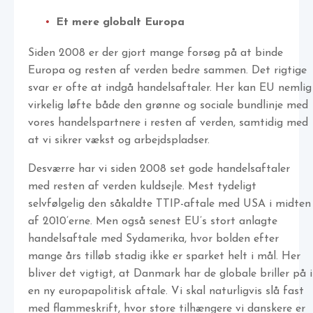
Et mere globalt Europa
Siden 2008 er der gjort mange forsøg på at binde
Europa og resten af verden bedre sammen. Det rigtige
svar er ofte at indgå handelsaftaler. Her kan EU nemlig
virkelig løfte både den grønne og sociale bundlinje med
vores handelspartnere i resten af verden, samtidig med
at vi sikrer vækst og arbejdspladser.
Desværre har vi siden 2008 set gode handelsaftaler
med resten af verden kuldsejle. Mest tydeligt
selvfølgelig den såkaldte TTIP-aftale med USA i midten
af 2010’erne. Men også senest EU’s stort anlagte
handelsaftale med Sydamerika, hvor bolden efter
mange års tilløb stadig ikke er sparket helt i mål. Her
bliver det vigtigt, at Danmark har de globale briller på i
en ny europapolitisk aftale. Vi skal naturligvis slå fast
med flammeskrift, hvor store tilhængere vi danskere er