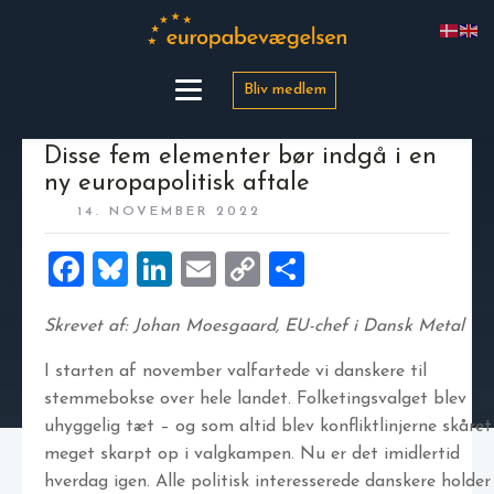
Bliv medlem
Disse fem elementer bør indgå i en
ny europapolitisk aftale
14. NOVEMBER 2022
Facebook
Bluesky
LinkedIn
Email
Copy
Share
Link
Skrevet af: Johan Moesgaard, EU-chef i Dansk Metal
I starten af november valfartede vi danskere til
stemmebokse over hele landet. Folketingsvalget blev
uhyggelig tæt – og som altid blev konfliktlinjerne skåret
meget skarpt op i valgkampen. Nu er det imidlertid
hverdag igen. Alle politisk interesserede danskere holder