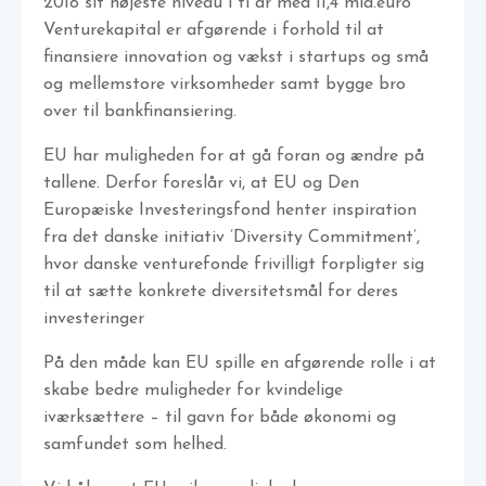
2018 sit højeste niveau i ti år med 11,4 mia.euro
Venturekapital er afgørende i forhold til at
finansiere innovation og vækst i startups og små
og mellemstore virksomheder samt bygge bro
over til bankfinansiering.
EU har muligheden for at gå foran og ændre på
tallene. Derfor foreslår vi, at EU og Den
Europæiske Investeringsfond henter inspiration
fra det danske initiativ ’Diversity Commitment’,
hvor danske venturefonde frivilligt forpligter sig
til at sætte konkrete diversitetsmål for deres
investeringer
På den måde kan EU spille en afgørende rolle i at
skabe bedre muligheder for kvindelige
iværksættere – til gavn for både økonomi og
samfundet som helhed.