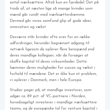
antal iværksættere. Altså kun en fjerdedel. Det på
trods af, at næsten lige så mange kvinder som
mænd går rundt med iværksætterdrømme.
Dermed går vores samfund glip af gode ideer,
innovation og vækst.
Desværre står kvinder ofte over for en række
udfordringer, herunder begrænset adgang til
netværk ligesom de oplever flere benspænd end
deres mandlige kollegaer, når de forsøger at
skaffe kapital til deres virksomheder. Dette
hæmmer deres muligheder for succes og vækst i
forhold til mændene. Det er ikke kun et problem,
vi oplever i Danmark, men i hele Europa.
Studier peger på, at mandlige investorer, som
udgør ca. 89 pct. af VC-partnere i Norden,
hovedsageligt investerer i mandlige iværksættere
teams, og de europæiske tal for venture kapital i