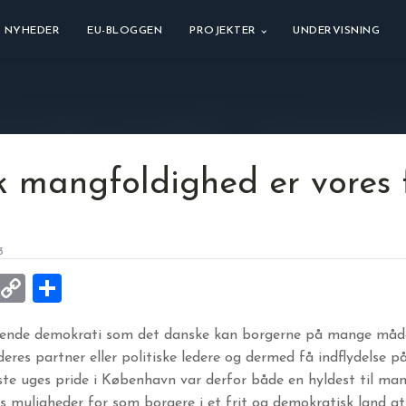
NYHEDER
EU-BLOGGEN
PROJEKTER
UNDERVISNING
 mangfoldighed er vores 
3
k
ky
kedIn
Email
Copy
Share
Link
rende demokrati som det danske kan borgerne på mange måder
eres partner eller politiske ledere og dermed få indflydelse p
te uges pride i København var derfor både en hyldest til m
es muligheder for som borgere i et frit og demokratisk land a