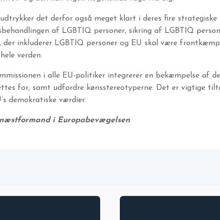
trykker det derfor også meget klart i deres fire strategiske
sbehandlingen af LGBTIQ personer, sikring af LGBTIQ persone
der inkluderer LGBTIQ personer og EU skal være frontkæmper 
hele verden.
missionen i alle EU-politiker integrerer en bekæmpelse af d
es for, samt udfordre kønsstereotyperne. Det er vigtige tiltag
’s demokratiske værdier.
, næstformand i Europabevægelsen