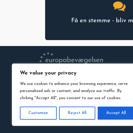
Få en stemme - bliv 
We value your privacy
VEDTÆGTER
We use cookies to enhance your browsing experience, serve
PRIVATLIVSPOLITIK
personalized ads or content, and analyze our traffic. By
MEDLEMSLOGIN
clicking "Accept All", you consent to our use of cookies.
LEDIGE STILLINGER
DOWNLOAD VORES LOGO
Customize
Reject All
Accept All