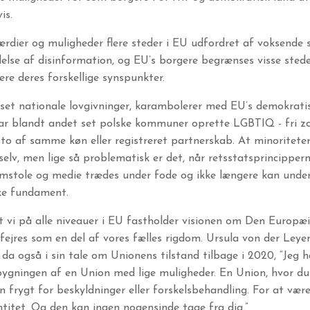
is.
rdier og muligheder flere steder i EU udfordret af voksende s
lse af disinformation, og EU’s borgere begrænses visse steder
ere deres forskellige synspunkter.
 set nationale lovgivninger, karambolerer med EU’s demokratis
r blandt andet set polske kommuner oprette LGBTIQ - fri z
o af samme køn eller registreret partnerskab. At minoritete
g selv, men lige så problematisk er det, når retsstatsprincippern
mstole og medie trædes under fode og ikke længere kan under
ke fundament.
at vi på alle niveauer i EU fastholder visionen om Den Europæ
ejres som en del af vores fælles rigdom. Ursula von der Leye
a også i sin tale om Unionens tilstand tilbage i 2020, “Jeg ha
ygningen af en Union med lige muligheder. En Union, hvor du 
n frygt for beskyldninger eller forskelsbehandling. For at være 
entitet. Og den kan ingen nogensinde tage fra dig.”