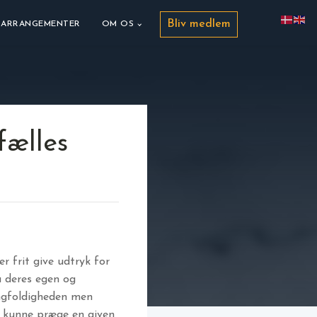
Bliv medlem
ARRANGEMENTER
OM OS
fælles
 frit give udtryk for
å deres egen og
angfoldigheden men
t kunne præge en given