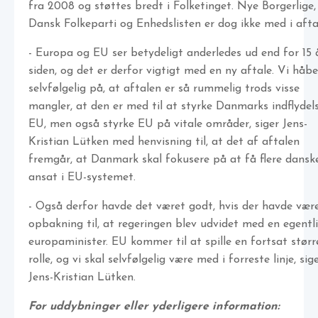
fra 2008 og støttes bredt i Folketinget. Nye Borgerlige,
Dansk Folkeparti og Enhedslisten er dog ikke med i afta
- Europa og EU ser betydeligt anderledes ud end for 15 
siden, og det er derfor vigtigt med en ny aftale. Vi håbe
selvfølgelig på, at aftalen er så rummelig trods visse
mangler, at den er med til at styrke Danmarks indflydels
EU, men også styrke EU på vitale områder, siger Jens-
Kristian Lütken med henvisning til, at det af aftalen
fremgår, at Danmark skal fokusere på at få flere dansk
ansat i EU-systemet.
- Også derfor havde det været godt, hvis der havde vær
opbakning til, at regeringen blev udvidet med en egentl
europaminister. EU kommer til at spille en fortsat størr
rolle, og vi skal selvfølgelig være med i forreste linje, sig
Jens-Kristian Lütken.
For uddybninger eller yderligere information: