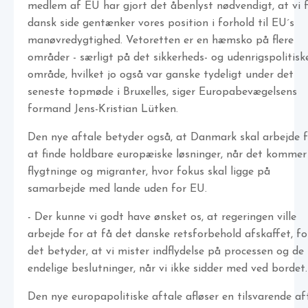
medlem af EU har gjort det åbenlyst nødvendigt, at vi 
dansk side gentænker vores position i forhold til EU´s
manøvredygtighed. Vetoretten er en hæmsko på flere
områder - særligt på det sikkerheds- og udenrigspolitisk
område, hvilket jo også var ganske tydeligt under det
seneste topmøde i Bruxelles, siger Europabevægelsens
formand Jens-Kristian Lütken.
Den nye aftale betyder også, at Danmark skal arbejde f
at finde holdbare europæiske løsninger, når det kommer 
flygtninge og migranter, hvor fokus skal ligge på
samarbejde med lande uden for EU.
- Der kunne vi godt have ønsket os, at regeringen ville
arbejde for at få det danske retsforbehold afskaffet, fo
det betyder, at vi mister indflydelse på processen og de
endelige beslutninger, når vi ikke sidder med ved bordet.
Den nye europapolitiske aftale afløser en tilsvarende af