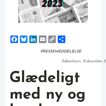
Facebook
Bluesky
LinkedIn
Email
Copy
Share
Link
PRESSEMEDDELELSE
København, 15.december 
Glædeligt
med ny og