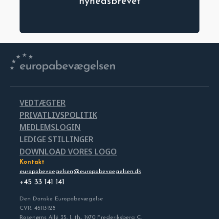
nyhedsbrevet
VEDTÆGTER
PRIVATLIVSPOLITIK
MEDLEMSLOGIN
LEDIGE STILLINGER
DOWNLOAD VORES LOGO
Kontakt
europabevaegelsen@europabevaegelsen.dk
+45 33 141 141
Den Danske Europabevægelse
CVR: 46113128
Rosenørns Allé 35, 1. th., 1970 Frederiksberg C.