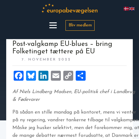
Bliv medlem
Post-valgkamp EU-blues – bring
Folketinget tættere på EU
7. NOVEMBER 2022
Facebook
Bluesky
LinkedIn
Email
Copy
Share
Link
Af Niels Lindberg Madsen, EU-politisk chef i Landbrug
& Fødevarer
På sådan en stille mandag på kontoret, mens vi venter
på ny regering, vandrer tankerne tilbage til valgkampen
Måske jeg husker selektivt, men det forekommer mig, a
de mange debatter nærmest forudsatte, at Danmark er