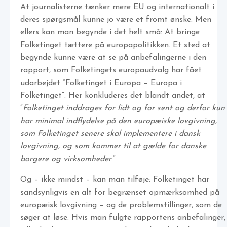
At journalisterne tænker mere EU og internationalt i
deres spørgsmål kunne jo være et fromt ønske. Men
ellers kan man begynde i det helt små: At bringe
Folketinget tættere på europapolitikken. Et sted at
begynde kunne være at se på anbefalingerne i den
rapport, som Folketingets europaudvalg har fået
udarbejdet ”Folketinget i Europa – Europa i
Folketinget”. Her konkluderes det blandt andet, at
”
Folketinget inddrages for lidt og for sent og derfor kun
har minimal indflydelse på den europæiske lovgivning,
som Folketinget senere skal implementere i dansk
lovgivning, og som kommer til at gælde for danske
borgere og virksomheder
.”
Og – ikke mindst – kan man tilføje: Folketinget har
sandsynligvis en alt for begrænset opmærksomhed på
europæisk lovgivning – og de problemstillinger, som de
søger at løse. Hvis man fulgte rapportens anbefalinger,