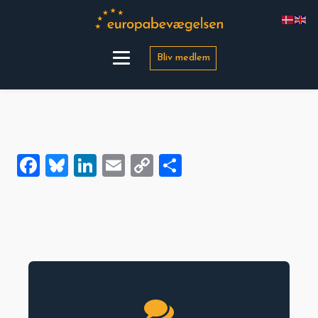
Bliv medlem
Facebook
Bluesky
LinkedIn
Email
Copy
Share
Link