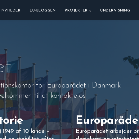
NYHEDER
EU-BLOGGEN
PROJEKTER
UNDERVISNING
et
tionskontor for Europarådet i Danmark -
velkommen til at kontakte os.
torie
Europaråde
 1949 af 10 lande –
Europarådet arbejder p