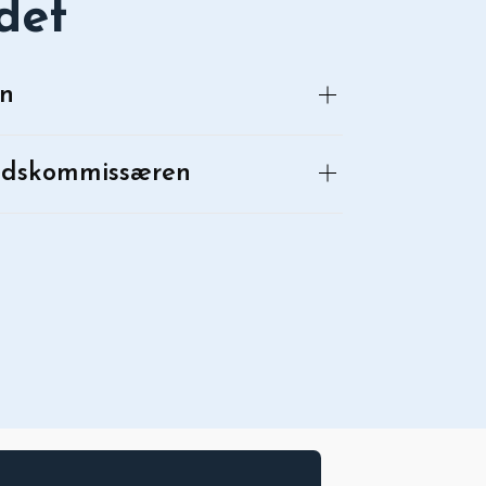
det
en
edskommissæren