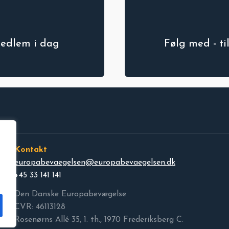
medlem i dag
Følg med - t
Kontakt
europabevaegelsen@europabevaegelsen.dk
+45 33 141 141
Den Danske Europabevægelse
CVR: 46113128
Rosenørns Allé 35, 1. th., 1970 Frederiksberg C.