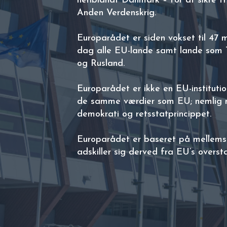
heriblandt Danmark – for at sikre fr
Anden Verdenskrig.
Europarådet er siden vokset til 47 
dag alle EU-lande samt lande som Ty
og Rusland.
Europarådet er ikke en EU-instituti
de samme værdier som EU; nemlig 
demokrati og retsstatprincippet.
Europarådet er baseret på mellems
adskiller sig derved fra EU’s overst