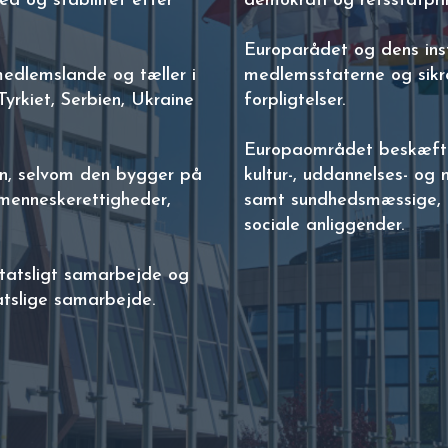
ed og stabilitet efter
demokrati og retsstatpri
Europarådet og dens inst
medlemslande og tæller i
medlemsstaterne og sikrer
rkiet, Serbien, Ukraine
forpligtelser.
Europaområdet beskæfti
on, selvom den bygger på
kultur-, uddannelses- og 
menneskerettigheder,
samt sundhedsmæssige, 
sociale anliggender.
tatsligt samarbejde og
atslige samarbejde.