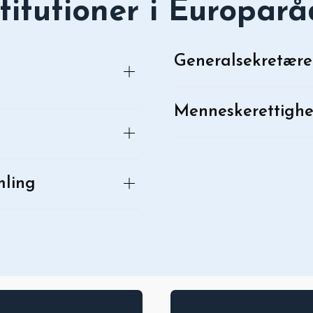
stitutioner i Europarå
Generalsekretær
Menneskerettigh
mling