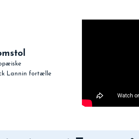
omstol
opæiske
k Lannin fortælle