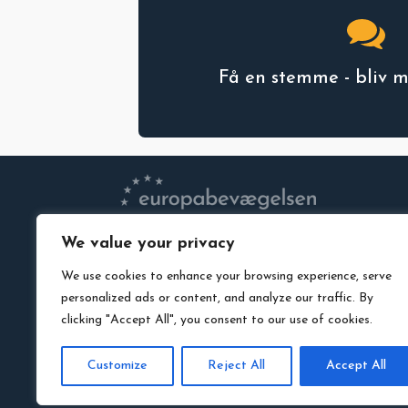
Få en stemme - bliv 
We value your privacy
VEDTÆGTER
We use cookies to enhance your browsing experience, serve
PRIVATLIVSPOLITIK
personalized ads or content, and analyze our traffic. By
MEDLEMSLOGIN
clicking "Accept All", you consent to our use of cookies.
LEDIGE STILLINGER
DOWNLOAD VORES LOGO
Customize
Reject All
Accept All