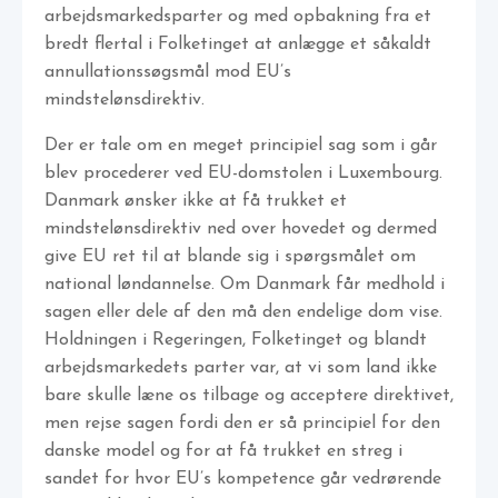
arbejdsmarkedsparter og med opbakning fra et
bredt flertal i Folketinget at anlægge et såkaldt
annullationssøgsmål mod EU’s
mindstelønsdirektiv.
Der er tale om en meget principiel sag som i går
blev procederer ved EU-domstolen i Luxembourg.
Danmark ønsker ikke at få trukket et
mindstelønsdirektiv ned over hovedet og dermed
give EU ret til at blande sig i spørgsmålet om
national løndannelse. Om Danmark får medhold i
sagen eller dele af den må den endelige dom vise.
Holdningen i Regeringen, Folketinget og blandt
arbejdsmarkedets parter var, at vi som land ikke
bare skulle læne os tilbage og acceptere direktivet,
men rejse sagen fordi den er så principiel for den
danske model og for at få trukket en streg i
sandet for hvor EU’s kompetence går vedrørende