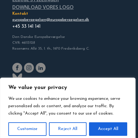
DOWNLOAD VORES LOGO
Kontakt
europabevaegelsen@europabevaegelsen.dk
+45 33 141 141
Den Danske Europabevægelse
CVR: 46113128
Rosenørns Allé 35, 1. th., 1970 Frederiksberg C.
We value your privacy
We use cookies to enhance your browsing experience, serve
personalized ads or content, and analyze our traffic. By
clicking "Accept All", you consent to our use of cookies.
Customize
Reject All
Accept All