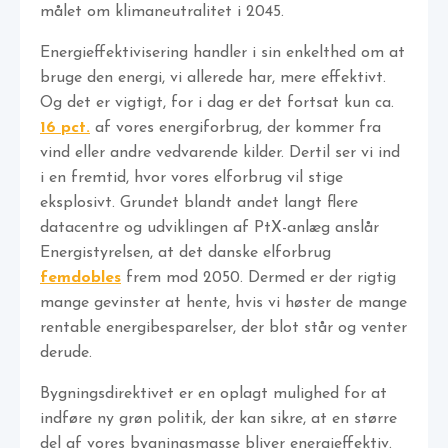
målet om klimaneutralitet i 2045.
Energieffektivisering handler i sin enkelthed om at
bruge den energi, vi allerede har, mere effektivt.
Og det er vigtigt, for i dag er det fortsat kun ca.
16 pct.
af vores energiforbrug, der kommer fra
vind eller andre vedvarende kilder. Dertil ser vi ind
i en fremtid, hvor vores elforbrug vil stige
eksplosivt. Grundet blandt andet langt flere
datacentre og udviklingen af PtX-anlæg anslår
Energistyrelsen, at det danske elforbrug
femdobles
frem mod 2050. Dermed er der rigtig
mange gevinster at hente, hvis vi høster de mange
rentable energibesparelser, der blot står og venter
derude.
Bygningsdirektivet er en oplagt mulighed for at
indføre ny grøn politik, der kan sikre, at en større
del af vores bygningsmasse bliver energieffektiv.