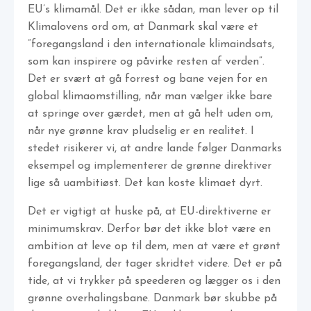
EU’s klimamål. Det er ikke sådan, man lever op til
Klimalovens ord om, at Danmark skal være et
”foregangsland i den internationale klimaindsats,
som kan inspirere og påvirke resten af verden”.
Det er svært at gå forrest og bane vejen for en
global klimaomstilling, når man vælger ikke bare
at springe over gærdet, men at gå helt uden om,
når nye grønne krav pludselig er en realitet. I
stedet risikerer vi, at andre lande følger Danmarks
eksempel og implementerer de grønne direktiver
lige så uambitiøst. Det kan koste klimaet dyrt.
Det er vigtigt at huske på, at EU-direktiverne er
minimumskrav. Derfor bør det ikke blot være en
ambition at leve op til dem, men at være et grønt
foregangsland, der tager skridtet videre. Det er på
tide, at vi trykker på speederen og lægger os i den
grønne overhalingsbane. Danmark bør skubbe på