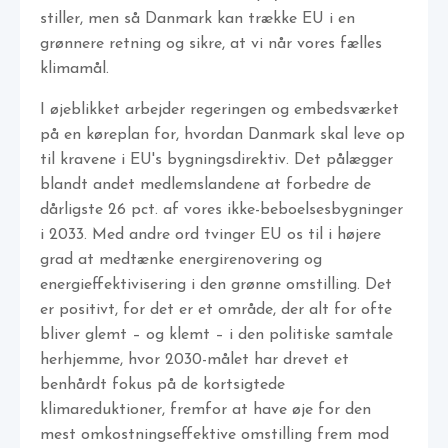
stiller, men så Danmark kan trække EU i en
grønnere retning og sikre, at vi når vores fælles
klimamål.
I øjeblikket arbejder regeringen og embedsværket
på en køreplan for, hvordan Danmark skal leve op
til kravene i EU's bygningsdirektiv. Det pålægger
blandt andet medlemslandene at forbedre de
dårligste 26 pct. af vores ikke-beboelsesbygninger
i 2033. Med andre ord tvinger EU os til i højere
grad at medtænke energirenovering og
energieffektivisering i den grønne omstilling. Det
er positivt, for det er et område, der alt for ofte
bliver glemt – og klemt – i den politiske samtale
herhjemme, hvor 2030-målet har drevet et
benhårdt fokus på de kortsigtede
klimareduktioner, fremfor at have øje for den
mest omkostningseffektive omstilling frem mod