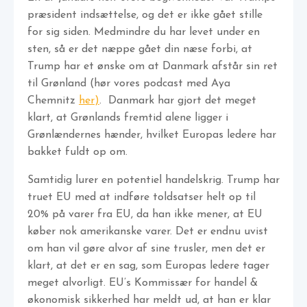
præsident indsættelse, og det er ikke gået stille
for sig siden. Medmindre du har levet under en
sten, så er det næppe gået din næse forbi, at
Trump har et ønske om at Danmark afstår sin ret
til Grønland (hør vores podcast med Aya
Chemnitz
her)
. Danmark har gjort det meget
klart, at Grønlands fremtid alene ligger i
Grønlændernes hænder, hvilket Europas ledere har
bakket fuldt op om.
Samtidig lurer en potentiel handelskrig. Trump har
truet EU med at indføre toldsatser helt op til
20% på varer fra EU, da han ikke mener, at EU
køber nok amerikanske varer. Det er endnu uvist
om han vil gøre alvor af sine trusler, men det er
klart, at det er en sag, som Europas ledere tager
meget alvorligt. EU’s Kommissær for handel &
økonomisk sikkerhed har meldt ud, at han er klar