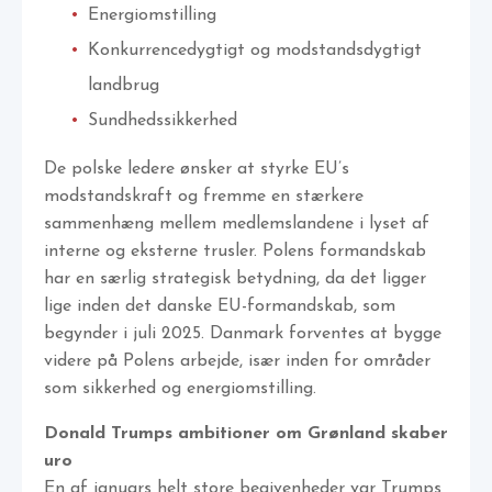
Energiomstilling
Konkurrencedygtigt og modstandsdygtigt
landbrug
Sundhedssikkerhed
De polske ledere ønsker at styrke EU’s
modstandskraft og fremme en stærkere
sammenhæng mellem medlemslandene i lyset af
interne og eksterne trusler. Polens formandskab
har en særlig strategisk betydning, da det ligger
lige inden det danske EU-formandskab, som
begynder i juli 2025. Danmark forventes at bygge
videre på Polens arbejde, især inden for områder
som sikkerhed og energiomstilling.
Donald Trumps ambitioner om Grønland skaber
uro
En af januars helt store begivenheder var Trumps