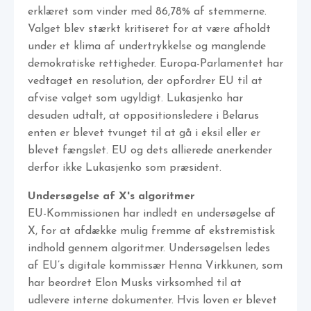
erklæret som vinder med 86,78% af stemmerne.
Valget blev stærkt kritiseret for at være afholdt
under et klima af undertrykkelse og manglende
demokratiske rettigheder. Europa-Parlamentet har
vedtaget en resolution, der opfordrer EU til at
afvise valget som ugyldigt. Lukasjenko har
desuden udtalt, at oppositionsledere i Belarus
enten er blevet tvunget til at gå i eksil eller er
blevet fængslet. EU og dets allierede anerkender
derfor ikke Lukasjenko som præsident.
Undersøgelse af X's algoritmer
EU-Kommissionen har indledt en undersøgelse af
X, for at afdække mulig fremme af ekstremistisk
indhold gennem algoritmer. Undersøgelsen ledes
af EU’s digitale kommissær Henna Virkkunen, som
har beordret Elon Musks virksomhed til at
udlevere interne dokumenter. Hvis loven er blevet