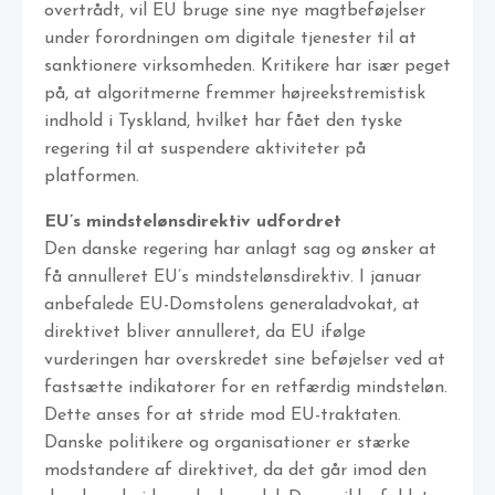
overtrådt, vil EU bruge sine nye magtbeføjelser
under forordningen om digitale tjenester til at
sanktionere virksomheden. Kritikere har især peget
på, at algoritmerne fremmer højreekstremistisk
indhold i Tyskland, hvilket har fået den tyske
regering til at suspendere aktiviteter på
platformen.
EU’s mindstelønsdirektiv udfordret
Den danske regering har anlagt sag og ønsker at
få annulleret EU’s mindstelønsdirektiv. I januar
anbefalede EU-Domstolens generaladvokat, at
direktivet bliver annulleret, da EU ifølge
vurderingen har overskredet sine beføjelser ved at
fastsætte indikatorer for en retfærdig mindsteløn.
Dette anses for at stride mod EU-traktaten.
Danske politikere og organisationer er stærke
modstandere af direktivet, da det går imod den