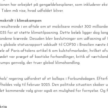
onen har arbejdet på gengældelsesplaner, som inkluderer eks
 Tiden må vise, hvad udfaldet bliver.
mskridt i klimakampen
sulterede i en aftale om at mobilisere mindst 300 milliarder d
035 for at støtte klimatilpasning. Dette beløb ligger dog langt
slandene krævede. Desuden blev beslutninger om udfasning af 
rs globale statusrapport udskudt til COP30 i Brasilien næste å
le af Paris-aftalens artikel 6 om kulstofmarkeder, hvilket afsl
det var præget af kaotiske forhandlinger, kritik af værtsland
umps genvalg, der truer global klimahandling.
holz' regering udfordret af et kollaps i Forbundsdagen. Efterf
afholdes valg til februar 2025. Den politiske situation skaber 
et kommende valg giver også en mulighed for fornyelse. Og 
krig