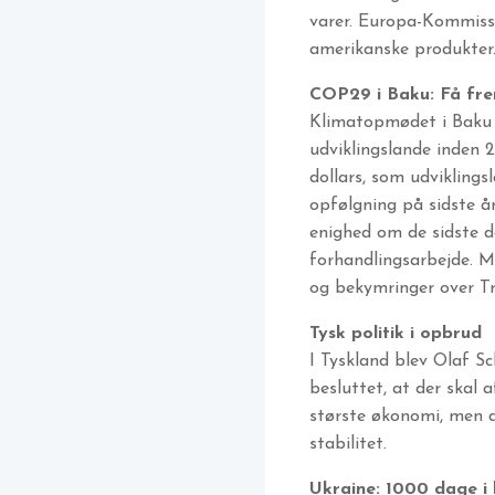
varer. Europa-Kommissi
amerikanske produkter.
COP29 i Baku: Få fre
Klimatopmødet i Baku re
udviklingslande inden 2
dollars, som udvikling
opfølgning på sidste å
enighed om de sidste de
forhandlingsarbejde. Mø
og bekymringer over Tr
Tysk politik i opbrud
I Tyskland blev Olaf Sc
besluttet, at der skal 
største økonomi, men d
stabilitet.
Ukraine: 1000 dage i 