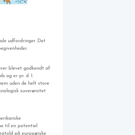
le udfordringer. Det
begivenheder.
ærer blevet godkendt af
 og er pr. d. 1.
nem uden de helt store
knologisk suverænitet
merikanske
e til en potentiel
tratold på europæiske