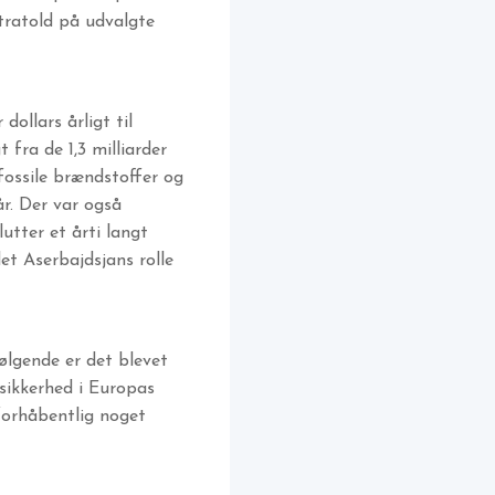
tratold på udvalgte
ollars årligt til
 fra de 1,3 milliarder
fossile brændstoffer og
r. Der var også
utter et årti langt
et Aserbajdsjans rolle
ølgende er det blevet
usikkerhed i Europas
forhåbentlig noget