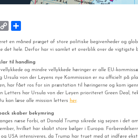
k
ky
kedIn
Email
Copy
Share
Link
et en måned præget af store politiske begivenheder og globa
 det hele. Derfor har vi samlet et overblik over de vigtigste 
ar til handling
 vellykkede og mindre vellykkede høringer er alle EU-kommiss
Ursula von der Leyens nye Kommission er nu officielt på plads
n, har fået ros for sin præstation til høringerne og kom igen
on Letters har Ursula von der Leyen prioriteret Green Deal, te
u kan læse alle mission letters
her
.
ack skaber bekymring
anges næse forbi, at Donald Trump sikrede sig sejren i det a
ember, hvilket har skabt store bølger i Europa. Forberedelsern
og USA intensiveres, da Trump har truet med at indføre eks