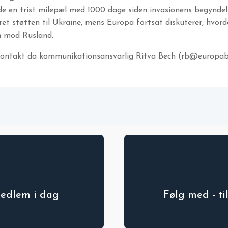
de en trist milepæl med 1000 dage siden invasionens begyndel
eret støtten til Ukraine, mens Europa fortsat diskuterer, hvo
n mod Rusland.
Kontakt da kommunikationsansvarlig Ritva Bech (rb@europa
medlem i dag
Følg med - t