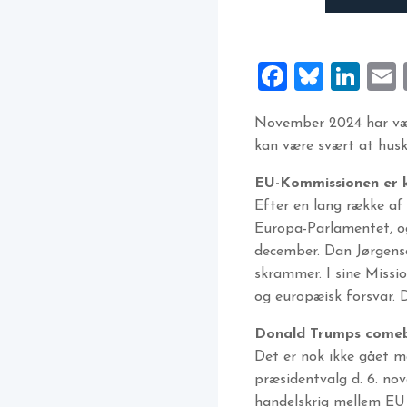
Faceboo
Blues
Lin
November 2024 har vær
kan være svært at huske
EU-Kommissionen er kl
Efter en lang række af
Europa-Parlamentet, og 
december. Dan Jørgense
skrammer. I sine Missi
og europæisk forsvar. D
Donald Trumps comeb
Det er nok ikke gået m
præsidentvalg d. 6. nov
handelskrig mellem EU 