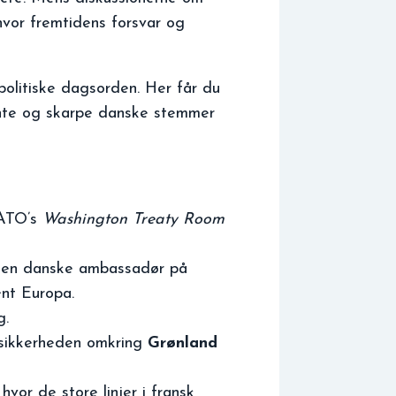
hvor fremtidens forsvar og
politiske dagsorden. Her får du
kante og skarpe danske stemmer
NATO’s
Washington Treaty Room
e den danske ambassadør på
ænt Europa.
g.
 sikkerheden omkring
Grønland
hvor de store linjer i fransk