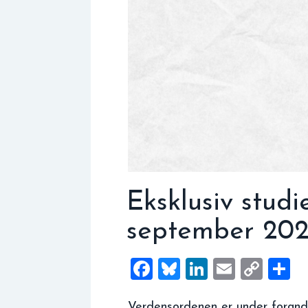
Eksklusiv studie
september 20
Facebook
Bluesky
LinkedIn
Email
Cop
S
Link
Verdensordenen er under forandr