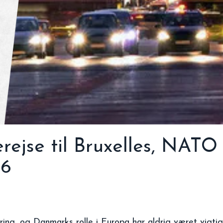
rejse til Bruxelles, NATO o
26
y
hare
ing, og Danmarks rolle i Europa har aldrig været vigti