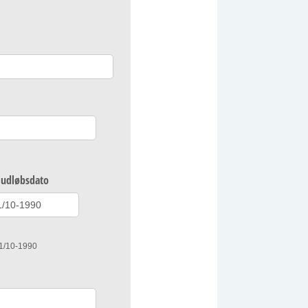
 udløbsdato
01/10-1990