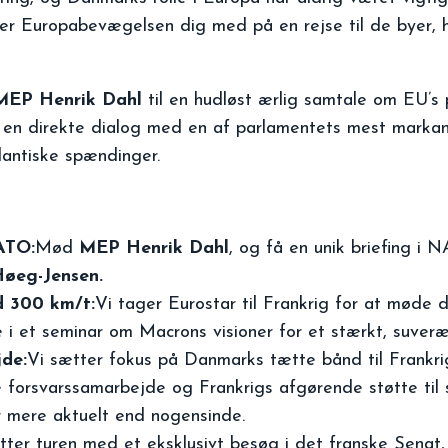
erer Europabevægelsen dig med på en rejse til de byer, 
MEP Henrik Dahl
til en hudløst ærlig samtale om EU’s 
men en direkte dialog med en af parlamentets mest mar
tlantiske spændinger.
ATO:
Mød
MEP Henrik Dahl
, og få en unik briefing i 
øeg-Jensen.
ed 300 km/t:
Vi tager Eurostar til Frankrig for at mød
i et seminar om Macrons visioner for et stærkt, suver
de:
Vi sætter fokus på Danmarks tætte bånd til Frankri
 forsvarssamarbejde og Frankrigs afgørende støtte til
 mere aktuelt end nogensinde.
utter turen med et eksklusivt besøg i det franske Senat, 