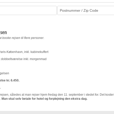
jsen
 at booke rejsen til flere personer.
ris-København, inkl. kabinekuffert
elt dobbeltværelse inkl. morgenmad
ægelsen
else kr. 6.450.
.
ejsen, således at man rejser hjem fredag den 11. september i stedet for. Det koster ik
n.
Man skal selv betale for hotel og forplejning den ekstra dag.