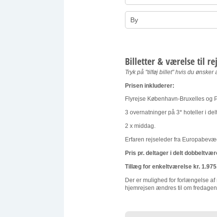
Billetter & værelse til re
Tryk på "tilføj billet" hvis du ønsker
Prisen inkluderer:
Flyrejse København-Bruxelles og Pa
3 overnatninger på 3* hoteller i d
2 x middag.
Erfaren rejseleder fra Europabev
Pris pr. deltager i delt dobbeltvær
Tillæg for enkeltværelse kr. 1.975
Der er mulighed for forlængelse af r
hjemrejsen ændres til om fredage