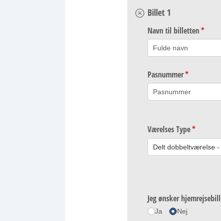
Billet 1
Navn til billetten
(påkræ
*
Pasnummer
(påkrævet)
*
Værelses Type
(påkrævet
*
Jeg ønsker hjemrejsebill
Ja
Nej