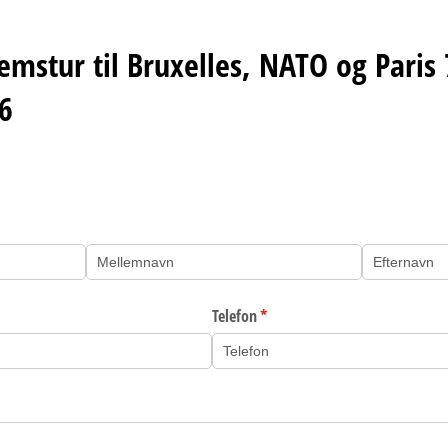
mstur til Bruxelles, NATO og Paris 7
6
Telefon
(påkrævet)
*