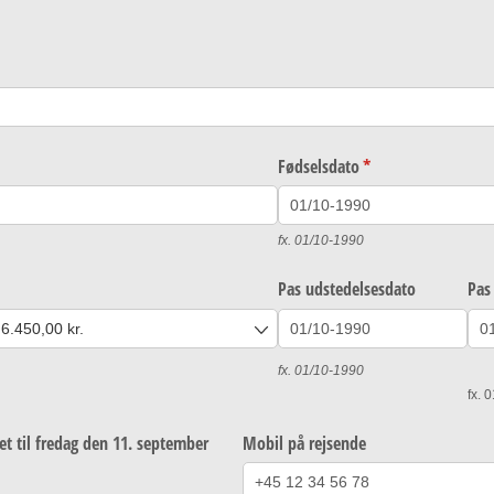
vet)
Fødselsdato
(påkrævet)
*
fx. 01/10-1990
)
Pas udstedelsesdato
Pas
fx. 01/10-1990
fx. 
et til fredag den 11. september
Mobil på rejsende