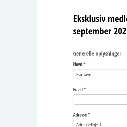
Eksklusiv medle
september 202
Generelle oplysninger
Navn
(påkrævet)
*
Email
(påkrævet)
*
Adresse
(påkrævet)
*