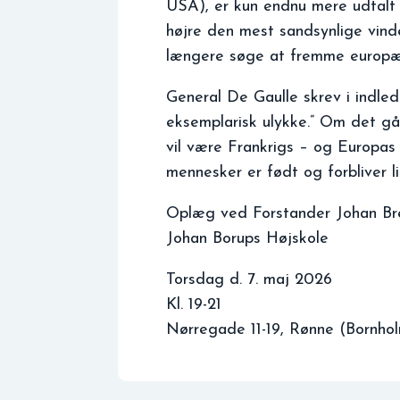
USA), er kun endnu mere udtalt 
højre den mest sandsynlige vinder
længere søge at fremme europæis
General De Gaulle skrev i indledn
eksemplarisk ulykke.” Om det går
vil være Frankrigs – og Europas 
mennesker er født og forbliver li
Oplæg ved Forstander Johan Br
Johan Borups Højskole
Torsdag d. 7. maj 2026
Kl. 19-21
Nørregade 11-19, Rønne (Bornho