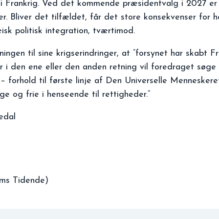
i Frankrig. Ved det kommende præsidentvalg i 2027 er 
. Bliver det tilfældet, får det store konsekvenser for h
k politisk integration, tværtimod.
ingen til sine krigserindringer, at ”forsynet har skabt Fr
 i den ene eller den anden retning vil foredraget søge
– forhold til første linje af Den Universelle Menneskeret
ge og frie i henseende til rettigheder.”
edal
lms Tidende)