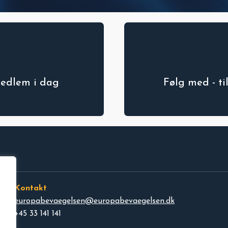
medlem i dag
Følg med - t
Kontakt
europabevaegelsen@europabevaegelsen.dk
+45 33 141 141