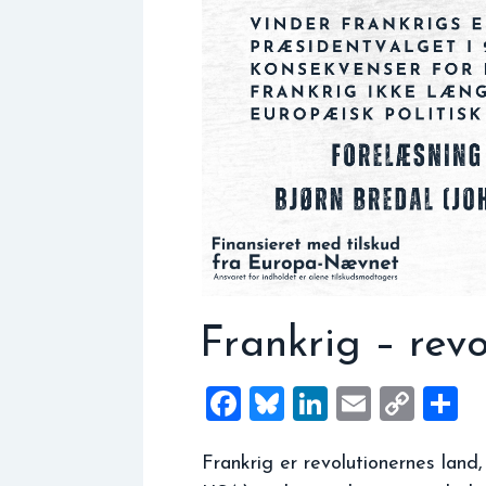
Frankrig – rev
Facebook
Bluesky
LinkedIn
Email
Cop
S
Link
Frankrig er revolutionernes land,