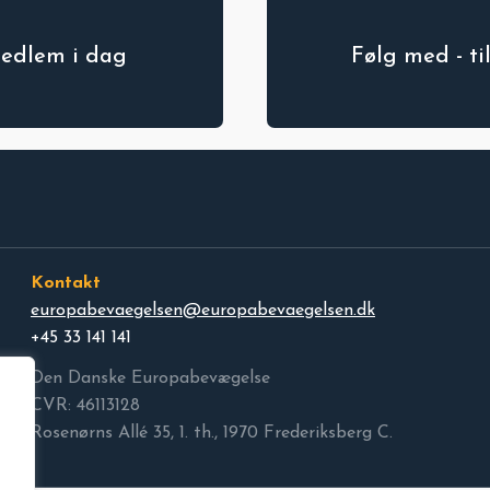
medlem i dag
Følg med - t
Kontakt
europabevaegelsen@europabevaegelsen.dk
+45 33 141 141
Den Danske Europabevægelse
CVR: 46113128
Rosenørns Allé 35, 1. th., 1970 Frederiksberg C.