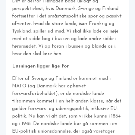
Det er derfor i længden både uklogt og
perspektivløst, hvis Danmark, Sverige og Finland
fortsætter i det småstatspolitiske spor og passivt
afventer, hvad de store lande, især Frankrig og
Tyskland, spiller ud med. Vi skal ikke lade os nøje
med at sidde bag i bussen og lade andre sidde i
førersædet. Vi op foran i bussen og blande os i,
hvor den skal køre hen.
Løsningen ligger lige for
Efter af Sverige og Finland er kommet med i
NATO (og Danmark har ophævet
forsvarsforbeholdet), er de nordiske lande
tilsammen kommet i en helt anden klasse, når det
gælder forsvars- og udenrigspolitik, inklusive EU-
politik. Nu kan vi alt det, som vi ikke kunne i 1864
og i 1948. De nordiske lande bør gå sammen i en
EU-politisk unionsdannelse, der også varetager