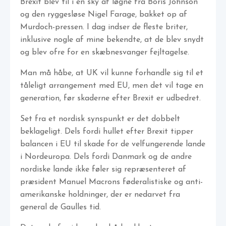
Brexit blev til i en sky af løgne fra Boris Johnson
og den ryggesløse Nigel Farage, bakket op af
Murdoch-pressen. I dag indser de fleste briter,
inklusive nogle af mine bekendte, at de blev snydt
og blev ofre for en skæbnesvanger fejltagelse.
Man må håbe, at UK vil kunne forhandle sig til et
tåleligt arrangement med EU, men det vil tage en
generation, før skaderne efter Brexit er udbedret.
Set fra et nordisk synspunkt er det dobbelt
beklageligt. Dels fordi hullet efter Brexit tipper
balancen i EU til skade for de velfungerende lande
i Nordeuropa. Dels fordi Danmark og de andre
nordiske lande ikke føler sig repræsenteret af
præsident Manuel Macrons føderalistiske og anti-
amerikanske holdninger, der er nedarvet fra
general de Gaulles tid.