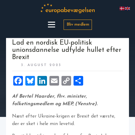
Bliv medlem
Lad en nordisk EU-politisk
unionsdannelse udfylde hullet efter
Brexit
3. AUGUST 2023
Facebook
Bluesky
LinkedIn
Email
Copy
Share
Link
Af Bertel Haarder, fhv. minister,
folketingsmedlem og MEP, (Venstre).
Næst efter Ukraine-krigen er Brexit det værste,
der er sket i hele min levetid.