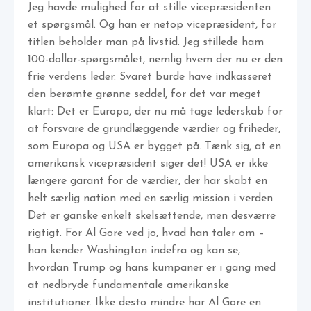
Jeg havde mulighed for at stille vicepræsidenten
et spørgsmål. Og han er netop vicepræsident, for
titlen beholder man på livstid. Jeg stillede ham
100-dollar-spørgsmålet, nemlig hvem der nu er den
frie verdens leder. Svaret burde have indkasseret
den berømte grønne seddel, for det var meget
klart: Det er Europa, der nu må tage lederskab for
at forsvare de grundlæggende værdier og friheder,
som Europa og USA er bygget på. Tænk sig, at en
amerikansk vicepræsident siger det! USA er ikke
længere garant for de værdier, der har skabt en
helt særlig nation med en særlig mission i verden.
Det er ganske enkelt skelsættende, men desværre
rigtigt. For Al Gore ved jo, hvad han taler om –
han kender Washington indefra og kan se,
hvordan Trump og hans kumpaner er i gang med
at nedbryde fundamentale amerikanske
institutioner. Ikke desto mindre har Al Gore en