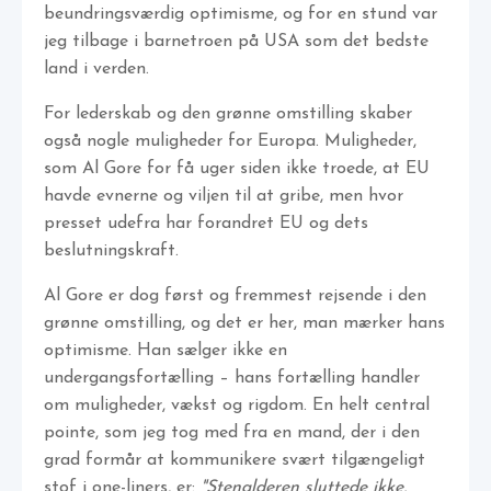
beundringsværdig optimisme, og for en stund var
jeg tilbage i barnetroen på USA som det bedste
land i verden.
For lederskab og den grønne omstilling skaber
også nogle muligheder for Europa. Muligheder,
som Al Gore for få uger siden ikke troede, at EU
havde evnerne og viljen til at gribe, men hvor
presset udefra har forandret EU og dets
beslutningskraft.
Al Gore er dog først og fremmest rejsende i den
grønne omstilling, og det er her, man mærker hans
optimisme. Han sælger ikke en
undergangsfortælling – hans fortælling handler
om muligheder, vækst og rigdom. En helt central
pointe, som jeg tog med fra en mand, der i den
grad formår at kommunikere svært tilgængeligt
stof i one-liners, er:
"Stenalderen sluttede ikke,