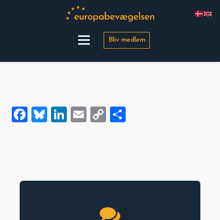
Bliv medlem
Facebook
Bluesky
LinkedIn
Email
Copy
Share
Link