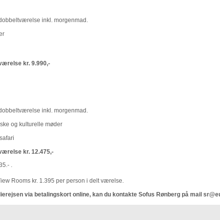
t dobbeltværelse inkl. morgenmad.
er
tværelse kr. 9.990,-
t dobbeltværelse inkl. morgenmad.
tiske og kulturelle møder
safari
tværelse kr. 12.475,-
5.- .
View Rooms kr. 1.395 per person i delt værelse.
dierejsen via betalingskort online, kan du kontakte Sofus Rønberg på mail sr@