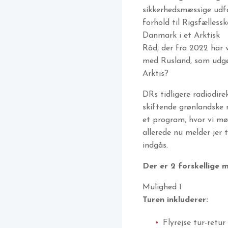
sikkerhedsmæssige udfor
forhold til Rigsfælle
Danmark i et Arktisk
Råd, der fra 2022 har v
med Rusland, som udgør 
Arktis?
DRs tidligere radiodir
skiftende grønlandske 
et program, hvor vi mød
allerede nu melder jer 
indgås.
Der er 2 forskellige 
Mulighed 1
Turen inkluderer:
Flyrejse tur-retu