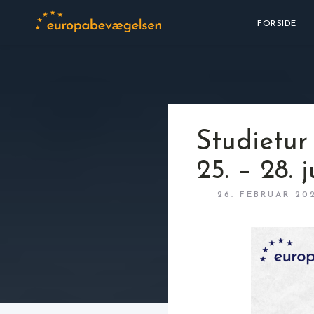
FORSIDE
Studietur 
25. – 28. 
26. FEBRUAR 20