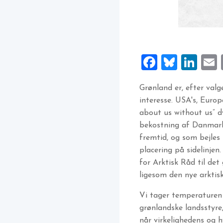
Faceboo
Blues
Lin
Grønland er, efter val
interesse. USA's, Euro
about us without us” dy
bekostning af Danmark, 
fremtid, og som bejles 
placering på sidelinj
for Arktisk Råd til de
ligesom den nye arktis
Vi tager temperaturen 
grønlandske landsstyre,
når virkelighedens og 