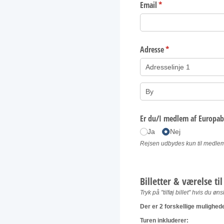
Email
(påkrævet)
*
Adresse
(påkrævet)
*
Er du/​I medlem af Europa
Ja
Nej
Rejsen udbydes kun til medlem
Billetter & værelse til
Tryk på "tilføj billet" hvis du øn
Der er 2 forskellige mulighede
Turen inkluderer: