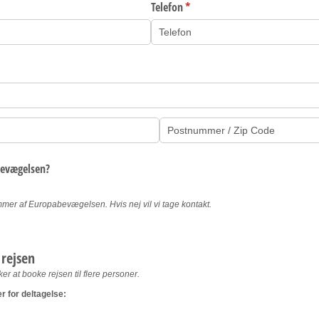
Telefon
(påkrævet)
*
bevægelsen?
mer af Europabevægelsen. Hvis nej vil vi tage kontakt.
 rejsen
sker at booke rejsen til flere personer.
r for deltagelse: