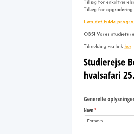
Tillæg for enkeltværelse 
Tillæg for opgradering 
Læs det fulde progra
OBS! Vores studietur
Tilmelding via link
her
Studierejse B
hvalsafari 25.
Generelle oplysninge
Navn
(påkrævet)
*