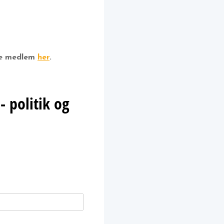
ive medlem
her
.
- politik og