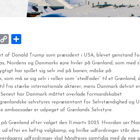
k
ky
kedIn
Email
Copy
Share
Link
get af Donald Trump som præsident i USA, blevet genstand for
pas, Nordens og Danmarks øjne hviler på Grønland, som med 
gtigt har spillet sig selv ind på banen, måske på
som må se sig selv i rollen som ”stedfader” til et Grønland, de
til fra stærke internationale aktører, mens Danmark delvist er 
en. Senest har Danmark måttet overlade formandskabet
t grønlandske selvstyres repræsentant for Selvstændighed og U
ke ambassadør er udpeget af Grønlands Selvstyre.
på Grønland efter valget den 11.marts 2025. Hvordan ser Naa
 ud efter en heftig valgkamp, og hvilke udfordringer står den 
hverdagens udfordringer skal håndteres samtidig med de nye g