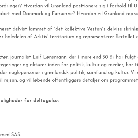
dringer? Hvordan vil Grønland positionere sig i forhold til U
sskabet med Danmark og Færøerne? Hvordan vil Grønland repr
æret delvist lammet af ”det kollektive Vesten”s delvise skrin
halvdelen af Arktis’ territorium og repræsenterer flertallet 
ektør, journalist Leif Lønsmann, der i mere end 30 år har ful
regeringer og aktører inden for politik, kultur og medier, har
er nøglepersoner i grønlandsk politik, samfund og kultur. Vi op
til rejsen, og vil løbende offentliggøre detaljer om programmet
muligheder for deltagelse:
r med SAS.