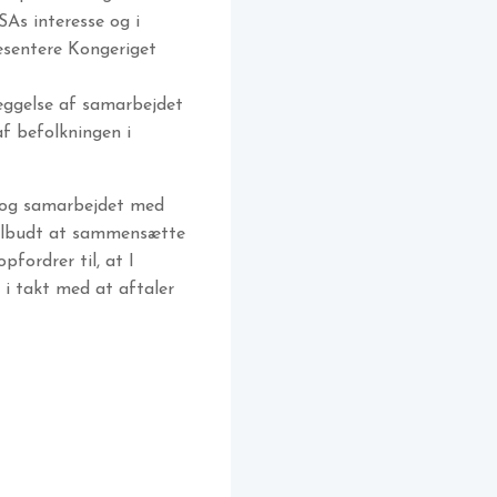
SAs interesse og i
æsentere Kongeriget
læggelse af samarbejdet
af befolkningen i
gt og samarbejdet med
 tilbudt at sammensætte
fordrer til, at I
 i takt med at aftaler