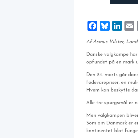
Faceboo
Blues
Lin
Af Asmus Vilster, Lan
Danske valgkampe har e
opfundet på en mark u
Den 24. marts går dans
fødevarepriser, en mul
Hvem kan beskytte dan
Alle tre spørgsmål er na
Men valgkampen bliver 
Som om Danmark er en p
kontinentet blot fung