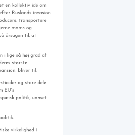
et en kollektiv idé om
 efter Ruslands invasion
roducere, transportere
fjerne moms og
å årsagen til, at
 i lige så høj grad af
deres største
sion, bliver til.
ticider og store dele
em EU’s
opæisk politik, uanset
olitik.
iske virkelighed i