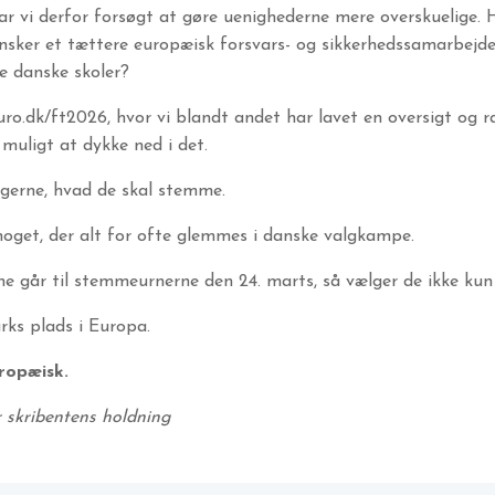
 vi derfor forsøgt at gøre uenighederne mere overskuelige. 
sker et tættere europæisk forsvars- og sikkerhedssamarbejde
de danske skoler?
ro.dk/ft2026, hvor vi blandt andet har lavet en oversigt og r
 muligt at dykke ned i det.
lgerne, hvad de skal stemme.
oget, der alt for ofte glemmes i danske valgkampe.
e går til stemmeurnerne den 24. marts, så vælger de ikke ku
ks plads i Europa.
ropæisk.
 skribentens holdning