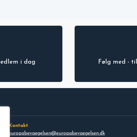
medlem i dag
Følg med - t
Kontakt
europabevaegelsen@europabevaegelsen.dk