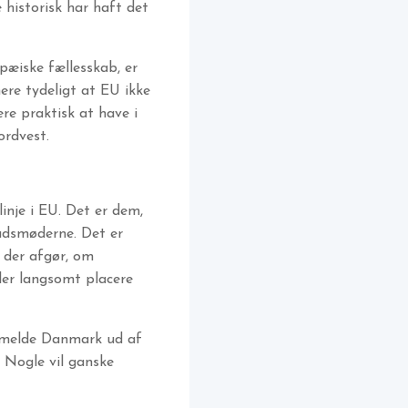
historisk har haft det
æiske fællesskab, er
mere tydeligt at EU ikke
re praktisk at have i
ordvest.
inje i EU. Det er dem,
ådsmøderne. Det er
 der afgør, om
ler langsomt placere
t melde Danmark ud af
 Nogle vil ganske