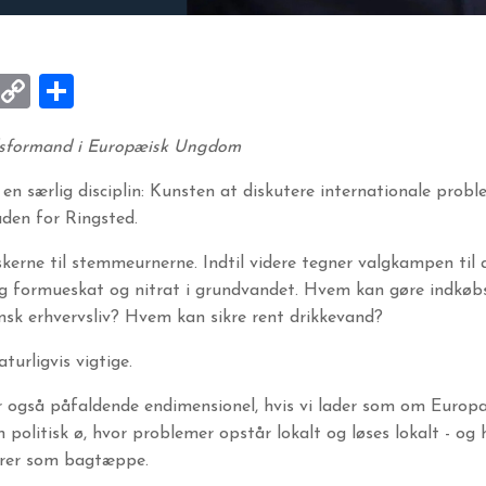
k
ky
kedIn
Email
Copy
Share
Link
dsformand i Europæisk Ungdom
n særlig disciplin: Kunsten at diskutere internationale prob
den for Ringsted.
kerne til stemmeurnerne. Indtil videre tegner valgkampen til
ig formueskat og nitrat i grundvandet. Hvem kan gøre indkøbs
sk erhvervsliv? Hvem kan sikre rent drikkevand?
turligvis vigtige.
også påfaldende endimensionel, hvis vi lader som om Europa ik
olitisk ø, hvor problemer opstår lokalt og løses lokalt - og 
erer som bagtæppe.