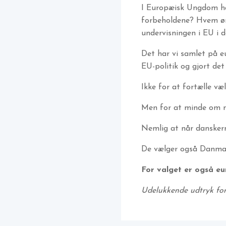
I Europæisk Ungdom har
forbeholdene? Hvem øn
undervisningen i EU i 
Det har vi samlet på eu
EU-politik og gjort det
Ikke for at fortælle væ
Men for at minde om n
Nemlig at når danskern
De vælger også Danmar
For valget er også eu
Udelukkende udtryk for