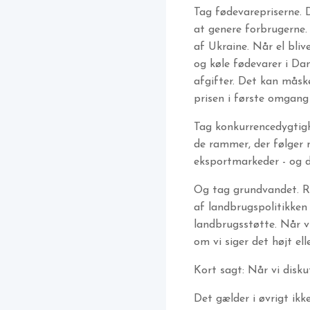
Tag fødevarepriserne. D
at genere forbrugerne. 
af Ukraine. Når el bliv
og køle fødevarer i Da
afgifter. Det kan måsk
prisen i første omgang
Tag konkurrencedygtigh
de rammer, der følger 
eksportmarkeder - og de
Og tag grundvandet. Re
af landbrugspolitikken
landbrugsstøtte. Når vi
om vi siger det højt elle
Kort sagt: Når vi disku
Det gælder i øvrigt ikk