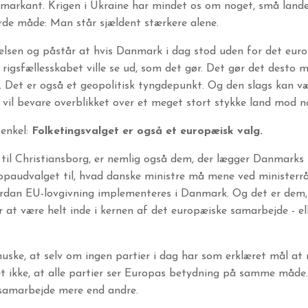
markant. Krigen i Ukraine har mindet os om noget, små lande 
de måde: Man står sjældent stærkere alene.
sen og påstår at hvis Danmark i dag stod uden for det europ
at rigsfællesskabet ville se ud, som det gør. Det gør det desto 
. Det er også et geopolitisk tyngdepunkt. Og den slags kan væ
 vil bevare overblikket over et meget stort stykke land mod n
 enkel:
Folketingsvalget er også et europæisk valg.
r til Christiansborg, er nemlig også dem, der lægger Danmarks l
opaudvalget til, hvad danske ministre må mene ved ministerr
ordan EU-lovgivning implementeres i Danmark. Og det er dem,
at være helt inde i kernen af det europæiske samarbejde - el
huske, at selv om ingen partier i dag har som erklæret mål a
t ikke, at alle partier ser Europas betydning på samme måde.
 samarbejde mere end andre.