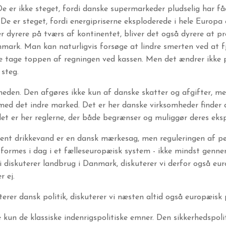
e er ikke steget, fordi danske supermarkeder pludselig har få
De er steget, fordi energipriserne eksploderede i hele Europa
er dyrere på tværs af kontinentet, bliver det også dyrere at p
nmark. Man kan naturligvis forsøge at lindre smerten ved at 
e tage toppen af regningen ved kassen. Men det ændrer ikke p
 steg.
eden. Den afgøres ikke kun af danske skatter og afgifter, men
med det indre marked. Det er her danske virksomheder finder 
t er her reglerne, der både begrænser og muliggør deres ekspan
nt drikkevand er en dansk mærkesag, men reguleringen af pes
 formes i dag i et fælleseuropæisk system - ikke mindst genn
 diskuterer landbrug i Danmark, diskuterer vi derfor også eur
r ej.
terer dansk politik, diskuterer vi næsten altid også europæisk p
e kun de klassiske indenrigspolitiske emner. Den sikkerhedspolit