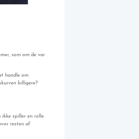
lemer, som om de var
 at handle om
kurven billigere?
ke spiller en rolle.
hvor resten af