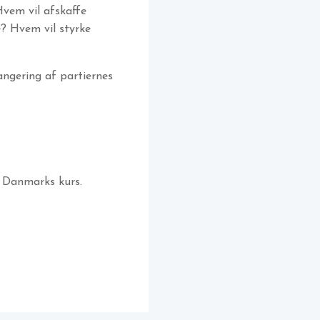
Hvem vil afskaffe
? Hvem vil styrke
angering af partiernes
n Danmarks kurs.