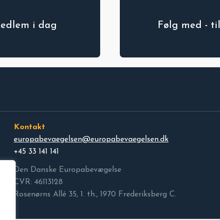
medlem i dag
Følg med - t
Kontakt
europabevaegelsen@europabevaegelsen.dk
+45 33 141 141
Den Danske Europabevægelse
CVR: 46113128
Rosenørns Allé 35, 1. th., 1970 Frederiksberg C.