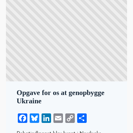
Opgave for os at genopbygge
Ukraine
Facebook
Bluesky
LinkedIn
Email
Copy
Share
Link