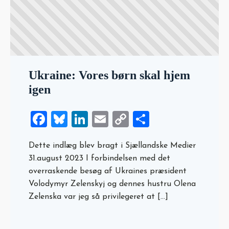
Ukraine: Vores børn skal hjem
igen
Facebook
Bluesky
LinkedIn
Email
Copy
Share
Link
Dette indlæg blev bragt i Sjællandske Medier
31.august 2023 I forbindelsen med det
overraskende besøg af Ukraines præsident
Volodymyr Zelenskyj og dennes hustru Olena
Zelenska var jeg så privilegeret at […]