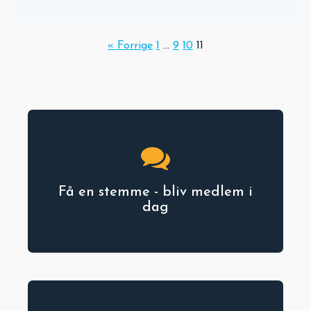
« Forrige
1
…
9
10
11
Få en stemme - bliv medlem i
dag